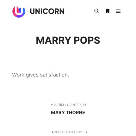
Menú pr
Buscar
Más informac
MARRY POPS
Work gives satisfaction.
ARTÍCULO ANTERIOR
MARY THORNE
ARTÍCULO SIGUIENTE