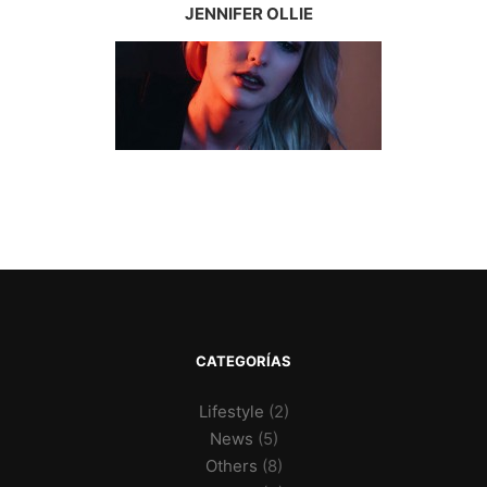
JENNIFER OLLIE
CATEGORÍAS
Lifestyle
(2)
News
(5)
Others
(8)