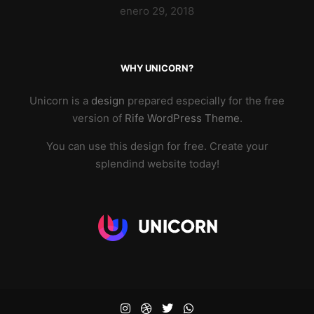
enero 29, 2018
WHY UNICORN?
Unicorn is a
design
prepared especially for the free
version of
Rife WordPress Theme
.
You can use this design for free. Create your
splendind website today!